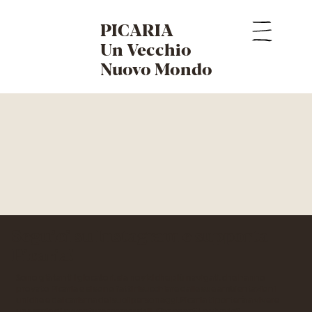
PICARIA
Un Vecchio
Nuovo Mondo
Seguici su Instagram e supporta
Picaria!
Sono già tanti i giocatori, sia novizi che più navigati, che hanno
provato Picaria e si sono fatti risucchiare dalle sue ambientazioni
uniche e dal carisma dei suoi personaggi.Picaria ti porterà a vivere
una serie di avventure memorabili.
Che aspetti a viverle?